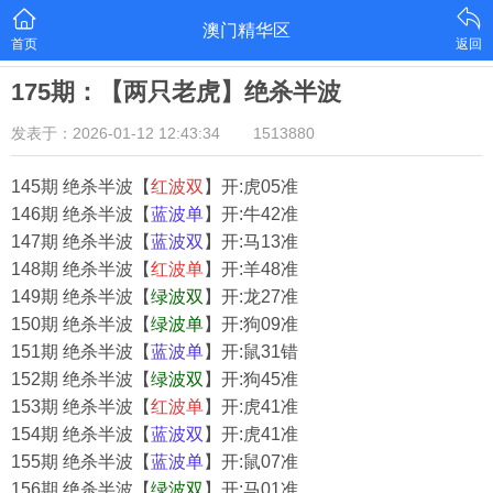
澳门精华区
首页
返回
175期：【两只老虎】绝杀半波
发表于：2026-01-12 12:43:34
1513880
145期 绝杀半波【
红波双
】开:虎05准
146期 绝杀半波【
蓝波单
】开:牛42准
147期 绝杀半波【
蓝波双
】开:马13准
148期 绝杀半波【
红波单
】开:羊48准
149期 绝杀半波【
绿波双
】开:龙27准
150期 绝杀半波【
绿波单
】开:狗09准
151期 绝杀半波【
蓝波单
】开:鼠31错
152期 绝杀半波【
绿波双
】开:狗45准
153期 绝杀半波【
红波单
】开:虎41准
154期 绝杀半波【
蓝波双
】开:虎41准
155期 绝杀半波【
蓝波单
】开:鼠07准
156期 绝杀半波【
绿波双
】开:马01准