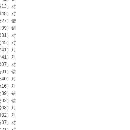
13）对
48）对
27）错
09）错
31）对
45）对
41）对
41）对
07）对
01）错
40）对
16）对
39）错
02）错
08）对
32）对
37）对
21）对