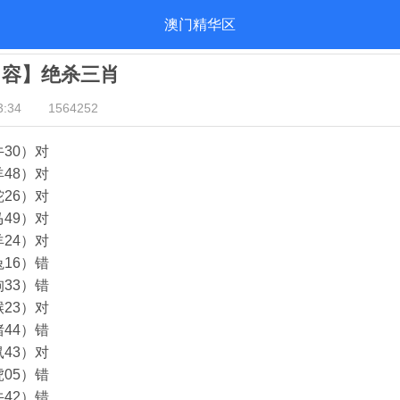
澳门精华区
自容】绝杀三肖
:34
1564252
30）对
48）对
26）对
49）对
24）对
16）错
33）错
23）对
44）错
43）对
05）错
42）错