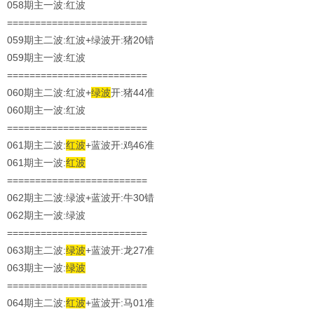
058期主一波:红波
=========================
059期主二波:红波+绿波开:猪20错
059期主一波:红波
=========================
060期主二波:红波+
绿波
开:猪44准
060期主一波:红波
=========================
061期主二波:
红波
+蓝波开:鸡46准
061期主一波:
红波
=========================
062期主二波:绿波+蓝波开:牛30错
062期主一波:绿波
=========================
063期主二波:
绿波
+蓝波开:龙27准
063期主一波:
绿波
=========================
064期主二波:
红波
+蓝波开:马01准