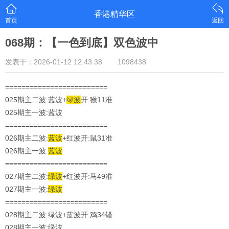
香港精华区
首页
返回
068期：【一色到底】双色波中
发表于：2026-01-12 12:43:38
1098438
=========================
025期主二波:蓝波+
绿波
开:猴11准
025期主一波:蓝波
=========================
026期主二波:
蓝波
+红波开:鼠31准
026期主一波:
蓝波
=========================
027期主二波:
绿波
+红波开:马49准
027期主一波:
绿波
=========================
028期主二波:绿波+蓝波开:鸡34错
028期主一波:绿波