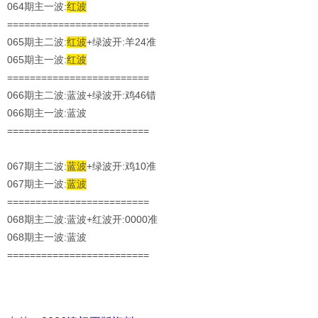
064期主一波:
红
波
=========================
065期主二波:
红波
+绿波开:羊24准
065期主一波:
红波
=========================
066期主二波:蓝波+绿波开:鸡46错
066期主一波:蓝波
=========================
067期主二波:
蓝波
+绿波开:鸡10准
067期主一波:
蓝波
=========================
068期主二波:蓝波+红波开:0000准
068期主一波:蓝波
=========================