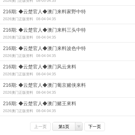
2026澳门正版资料
08-05 04:35
216期: ◆云楚官人◆澳门来料家野中特
2026澳门正版资料
08-04 04:35
216期: ◆云楚官人◆澳门来料三头中特
2026澳门正版资料
08-04 04:35
216期: ◆云楚官人◆澳门来料波色中特
2026澳门正版资料
08-04 04:35
216期: ◆云楚官人◆澳门风云来料
2026澳门正版资料
08-04 04:35
216期: ◆云楚官人◆澳门葡京赌侠来料
2026澳门正版资料
08-04 04:35
216期: ◆云楚官人◆澳门赌王來料
2026澳门正版资料
08-04 04:35
上一页
第1页
下一页