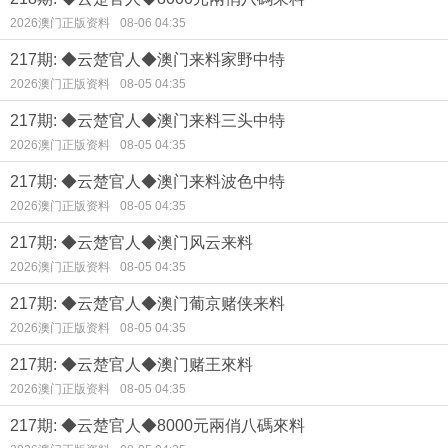
2026澳门正版资料
08-06 04:35
217期: ◆云楚官人◆澳门来料家野中特
2026澳门正版资料
08-05 04:35
217期: ◆云楚官人◆澳门来料三头中特
2026澳门正版资料
08-05 04:35
217期: ◆云楚官人◆澳门来料波色中特
2026澳门正版资料
08-05 04:35
217期: ◆云楚官人◆澳门风云来料
2026澳门正版资料
08-05 04:35
217期: ◆云楚官人◆澳门葡京赌侠来料
2026澳门正版资料
08-05 04:35
217期: ◆云楚官人◆澳门赌王來料
2026澳门正版资料
08-05 04:35
217期: ◆云楚官人◆8000元兩俏八碼來料