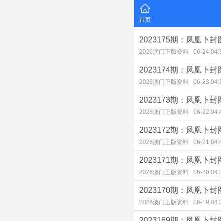
首页
2023175期：凤凰卜封
2026澳门正版资料
06-24 04:
2023174期：凤凰卜封
2026澳门正版资料
06-23 04:
2023173期：凤凰卜封
2026澳门正版资料
06-22 04:
2023172期：凤凰卜封
2026澳门正版资料
06-21 04:
2023171期：凤凰卜封
2026澳门正版资料
06-20 04:
2023170期：凤凰卜封
2026澳门正版资料
06-19 04:
2023169期：凤凰卜封