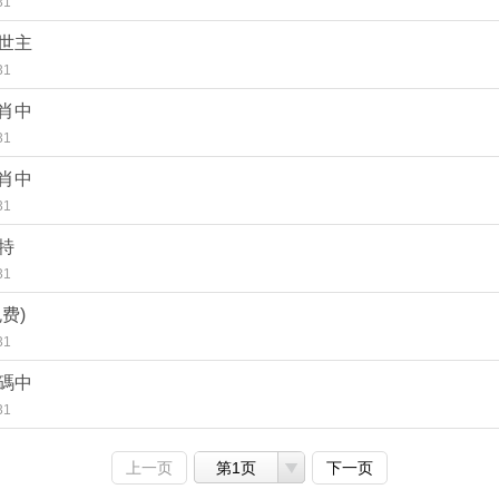
31
救世主
31
①肖中
31
二肖中
31
平特
31
费)
31
八碼中
31
上一页
第1页
下一页