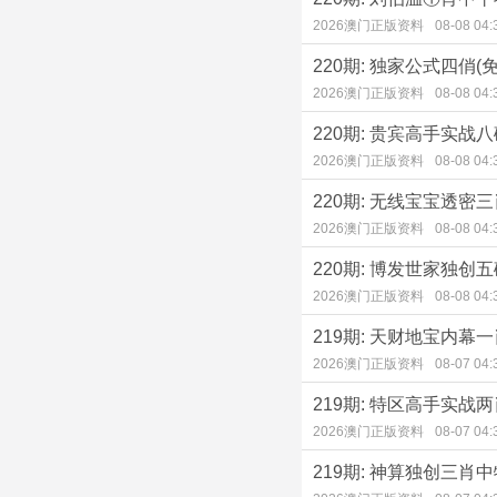
2026澳门正版资料
08-08 04:
220期: 独家公式四俏(免
2026澳门正版资料
08-08 04:
220期: 贵宾高手实战
2026澳门正版资料
08-08 04:
220期: 无线宝宝透密
2026澳门正版资料
08-08 04:
220期: 博发世家独创
2026澳门正版资料
08-08 04:
219期: 天财地宝内幕
2026澳门正版资料
08-07 04:
219期: 特区高手实战
2026澳门正版资料
08-07 04:
219期: 神算独创三肖