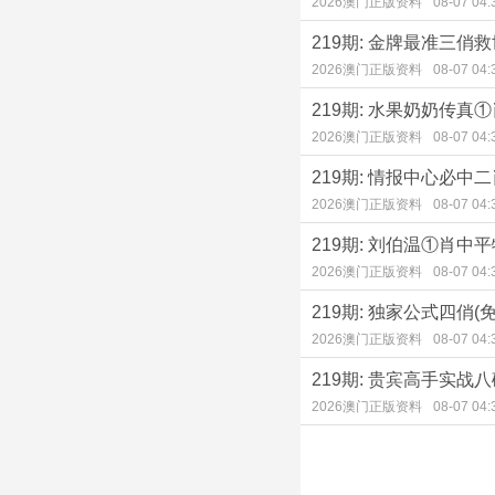
2026澳门正版资料
08-07 04:
219期: 金牌最准三俏
2026澳门正版资料
08-07 04:
219期: 水果奶奶传真
2026澳门正版资料
08-07 04:
219期: 情报中心必中
2026澳门正版资料
08-07 04:
219期: 刘伯温①肖中
2026澳门正版资料
08-07 04:
219期: 独家公式四俏(免
2026澳门正版资料
08-07 04:
219期: 贵宾高手实战
2026澳门正版资料
08-07 04: