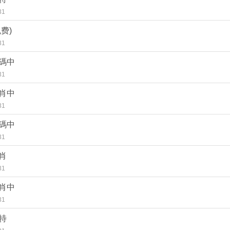
31
费)
31
八碼中
31
三肖中
31
五碼中
31
一肖
31
两肖中
31
中特