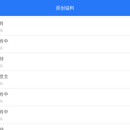
原创猛料
一肖
31
两肖中
31
中特
31
救世主
31
①肖中
31
二肖中
31
平特