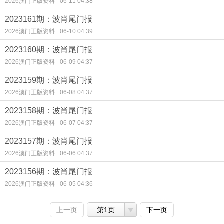
2026澳门正版资料
06-11 04:38
2023161期：波肖尾门报
2026澳门正版资料
06-10 04:39
2023160期：波肖尾门报
2026澳门正版资料
06-09 04:37
2023159期：波肖尾门报
2026澳门正版资料
06-08 04:37
2023158期：波肖尾门报
2026澳门正版资料
06-07 04:37
2023157期：波肖尾门报
2026澳门正版资料
06-06 04:37
2023156期：波肖尾门报
2026澳门正版资料
06-05 04:36
上一页
第1页
下一页